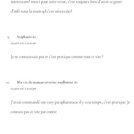
interessant! merci pour cette revue, c’est toujours bien d’avoir ce genre
d’info sous la main qd c’est nécessaire!
Stéphanie
dit :
29 juin 2017 à 11:09 am
Je ne connaissais pas et c’est pratique comme tout ce site !
Ma vie de maman severine wuillemier
dit :
29 juin 2017 à 10:09 pm
J’avais commandé sur easy parapharmacie il y a eu temps, c’est pratique. Je
connais pas ce site par contre