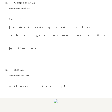
Comme on est
dit :
30 juin 2017 à 11:28 pm
Coucou !
Je connais ce site et c’est vrai qu’il est vraiment pas mal ! Les
parapharmacies en ligne permettent vraiment de faire des bonnes affaires !
Julie –
Comme on est
Elsa
dit :
10 juin 2018 à 2:39 pm
Article très sympa, merci pour ce partage !