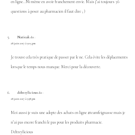
en ligne…Ni même en avoir franchement envie. Mais j’ai toujours 36
questions à poser au pharmacien il faut dire ; )
Natieak
dit :
28 juin 2017 à 9:05 pm
Je trouve cela très pratique de passer par le ne. Cela évite les déplacements
lorsque le temps nous manque. Merci pour la découverte.
deltreylicious
dit :
28 juin 2017 à 9:38 pm
Moi aussi je suis une adepte des achats en ligne #teamfeignasse mais je
n’ai pas encore franchi le pas pour les produits pharmacie.
Deltreylicious