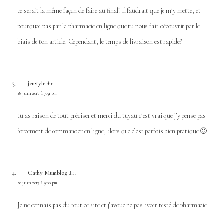
ce serait la même façon de faire au final! Il faudrait que je m’y mette, et
pourquoi pas par la pharmacie en ligne que tu nous fait découvrir par le
biais de ton article. Cependant, le temps de livraison est rapide?
jenstyle
dit :
28 juin 2017 à 7:51 pm
tu as raison de tout préciser et merci du tuyau c’est vrai que j’y pense pas
forcement de commander en ligne, alors que c’est parfois bien pratique 🙂
Cathy Mumblog
dit :
28 juin 2017 à 9:00 pm
Je ne connais pas du tout ce site et j’avoue ne pas avoir testé de pharmacie