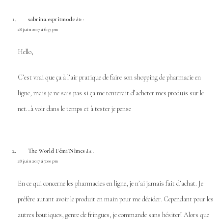
sabrina.espritmode
dit :
28 juin 2017 à 6:57 pm
Hello,
C’est vrai que ça à l’air pratique de faire son shopping de pharmacie en
ligne, mais je ne sais pas si ça me tenterait d’acheter mes produis sur le
net…à voir dans le temps et à tester je pense
The World Fémi'Nîmes
dit :
28 juin 2017 à 7:00 pm
En ce qui concerne les pharmacies en ligne, je n’ai jamais fait d’achat. Je
préfère autant avoir le produit en main pour me décider. Cependant pour les
autres boutiques, genre de fringues, je commande sans hésiter! Alors que