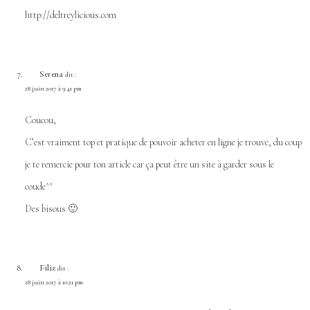
http://deltreylicious.com
Serena
dit :
28 juin 2017 à 9:41 pm
Coucou,
C’est vraiment top et pratique de pouvoir acheter en ligne je trouve, du coup
je te remercie pour ton article car ça peut être un site à garder sous le
coude^^
Des bisous 🙂
Filiz
dit :
28 juin 2017 à 10:21 pm