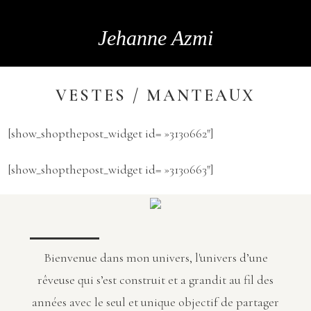
Jehanne Azmi
VESTES / MANTEAUX
[show_shopthepost_widget id= »3130662″]
[show_shopthepost_widget id= »3130663″]
Bienvenue dans mon univers, l'univers d’une
rêveuse qui s’est construit et a grandit au fil des
années avec le seul et unique objectif de partager