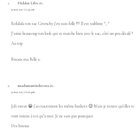
Hidden Lifee
dit :
31 mai 2017 à 1:43 am
Rolalala ton sac Givenchy j’en suis folle !!! Il est sublime *_*
J’aime beaucoup ton look qui se matche bien avec le sac, côté un peu décalé !
Au top
Bisous ma Belle x.
unadamantinderoses
dit :
31 mai 2017 à 6:00 pm
Joli sweat 😀 j’ai exactement les même baskets 😉 Mais je trouve qu’elles te
vont mieux à toi qu’à moi. Je ne sais pas pourquoi.
Des bisous