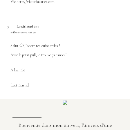
Vic
http://victoriacarlet.com
Laetitiasnd
dit :
18 février 2017 à 5:28 pm
Salut 🙂 J’adore tes cuissardes !
Avec le petit pull, je trouve ça canon !
A bientôt
Laetitiasnd
Bienvenue dans mon univers, l'univers d’une