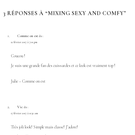
3 RÉPONSES À “MIXING SEXY AND COMFY”
Comme on est
dit :
12 février 2017 à 7:01 pm
Coucou !
Je suis une grande fan des cuissardes et ce look est vraiment top !
Julie –
Comme on est
Vic
dit :
17 février 2017 à 11:32 am
Très joli look! Simple mais classe! J’adore!