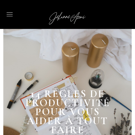
Jehanne Azmi
14 RÈGLES DE
PRODUCTIVITÉ
POUR VOUS
AIDER À TOUT
FAIRE