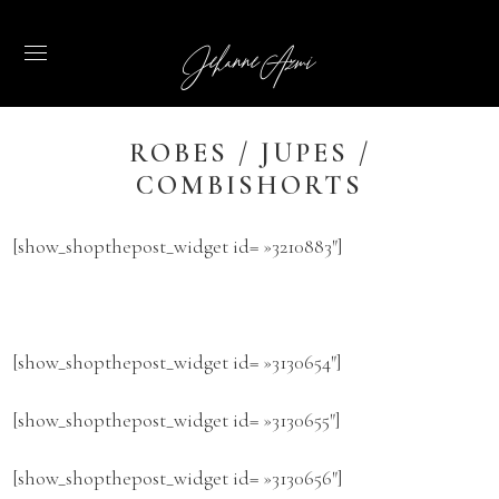
Jehanne Azmi
ROBES / JUPES /
COMBISHORTS
[show_shopthepost_widget id= »3210883″]
[show_shopthepost_widget id= »3130654″]
[show_shopthepost_widget id= »3130655″]
[show_shopthepost_widget id= »3130656″]