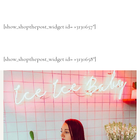
[show_shopthepost_widget id= »3130657″]
[show_shopthepost_widget id= »3130658″]