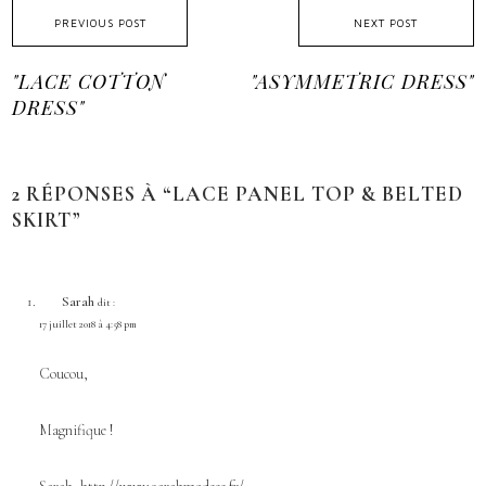
PREVIOUS POST
NEXT POST
"LACE COTTON
"ASYMMETRIC DRESS"
DRESS"
2 RÉPONSES À “LACE PANEL TOP & BELTED
SKIRT”
Sarah
dit :
17 juillet 2018 à 4:58 pm
Coucou,
Magnifique !