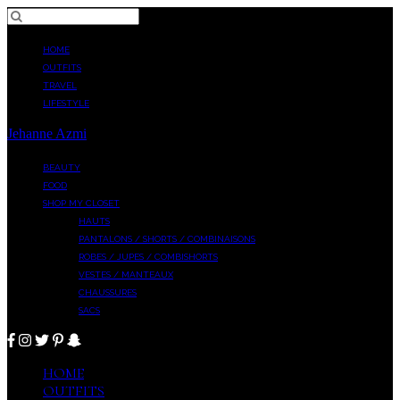
HOME
OUTFITS
TRAVEL
LIFESTYLE
Jehanne Azmi
BEAUTY
FOOD
SHOP MY CLOSET
HAUTS
PANTALONS / SHORTS / COMBINAISONS
ROBES / JUPES / COMBISHORTS
VESTES / MANTEAUX
CHAUSSURES
SACS
HOME
OUTFITS