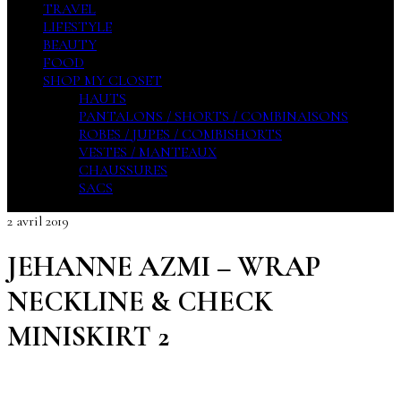
TRAVEL
LIFESTYLE
BEAUTY
FOOD
SHOP MY CLOSET
HAUTS
PANTALONS / SHORTS / COMBINAISONS
ROBES / JUPES / COMBISHORTS
VESTES / MANTEAUX
CHAUSSURES
SACS
2 avril 2019
JEHANNE AZMI – WRAP
NECKLINE & CHECK
MINISKIRT 2