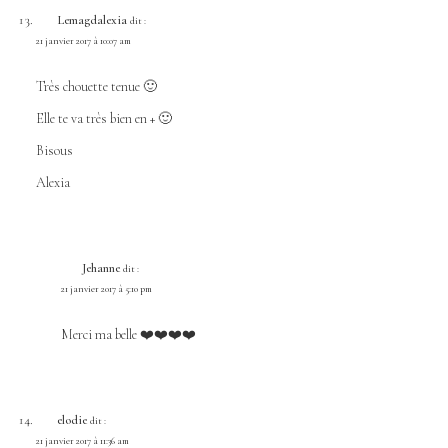
Lemagdalexia
dit :
21 janvier 2017 à 10:07 am
Très chouette tenue 🙂
Elle te va très bien en + 🙂
Bisous
Alexia
Jehanne
dit :
21 janvier 2017 à 5:10 pm
Merci ma belle ❤️❤️❤️❤️
elodie
dit :
21 janvier 2017 à 11:36 am