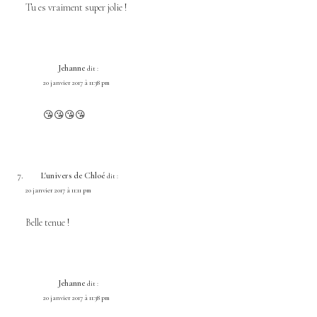
Tu es vraiment super jolie !
Jehanne
dit :
20 janvier 2017 à 11:38 pm
😘😘😘😘
L'univers de Chloé
dit :
20 janvier 2017 à 11:11 pm
Belle tenue !
Jehanne
dit :
20 janvier 2017 à 11:38 pm