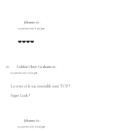
Jehanne
dit :
21 janvier 2017 à 5:10 pm
❤️❤️❤️❤️
Golden Cheer Grahams
dit :
22 janvier 2017 à 6:01 pm
La veste et le sac ensemble sont TOP !
Super Look !
Jehanne
dit :
22 janvier 2017 à 6:06 pm