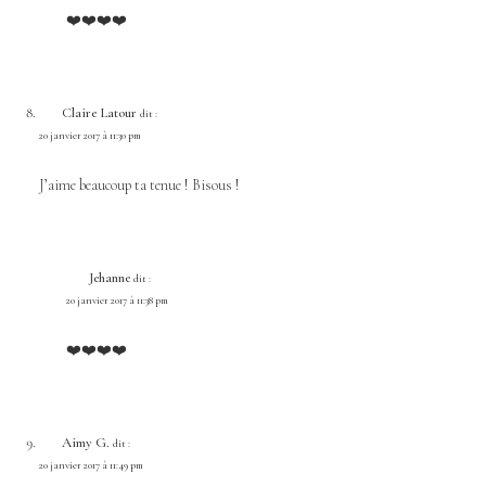
❤️❤️❤️❤️
Claire Latour
dit :
20 janvier 2017 à 11:30 pm
J’aime beaucoup ta tenue ! Bisous !
Jehanne
dit :
20 janvier 2017 à 11:38 pm
❤️❤️❤️❤️
Aimy G.
dit :
20 janvier 2017 à 11:49 pm