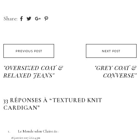
Share:
PREVIOUS POST
NEXT POST
"OVERSIZED COAT &
"GREY COAT &
RELAXED JEANS"
CONVERSE"
33 RÉPONSES À “TEXTURED KNIT
CARDIGAN”
Le Monde selon Claire
dit :
18 janvier 2017 à 6:24 pm