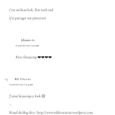
c’est un beau look. Bon week end
(j’ai partager sur pinterest)
Jehanne
dit :
21 janvier 2017 à 5:10 pm
Merci beaucoup ❤️❤️❤️❤️
ML Déco
dit :
21 janvier 2017 à 4:51 pm
J’aime beaucoup ce look 😉
~
Maud du blog déco :
http://www.mldecoration.wordpress.com