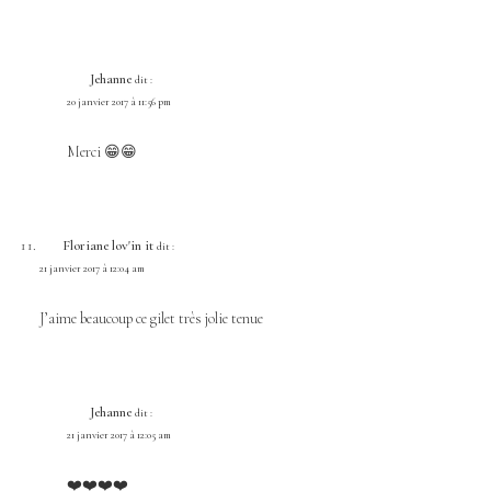
Jehanne
dit :
20 janvier 2017 à 11:56 pm
Merci 😁😁
Floriane lov'in it
dit :
21 janvier 2017 à 12:04 am
J’aime beaucoup ce gilet très jolie tenue
Jehanne
dit :
21 janvier 2017 à 12:05 am
❤️❤️❤️❤️