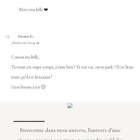
Merci ma belle ❤️
Serena
dit :
5 février 2017 à 12:54 am
Coucou ma belle,
Ta tenue est super sympa, j’aime bien ! Et ton sac, on en parle ? Il est beau
mais qu’il est beaaaaau !
Gros bisous à toi 🙂
Bienvenue dans mon univers, l'univers d’une