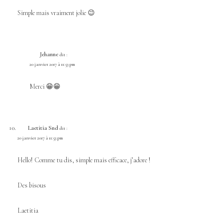
Simple mais vraiment jolie 😉
Jehanne
dit :
20 janvier 2017 à 11:53 pm
Merci 😁😁
Laetitia Snd
dit :
20 janvier 2017 à 11:53 pm
Hello! Comme tu dis, simple mais efficace, j’adore !
Des bisous
Laetitia