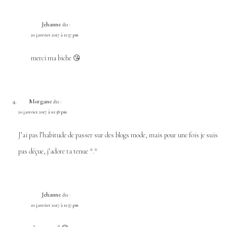
Jehanne
dit :
20 janvier 2017 à 11:37 pm
merci ma biche 😘
Morgane
dit :
20 janvier 2017 à 10:58 pm
J’ai pas l’habitude de passer sur des blogs mode, mais pour une fois je suis
pas déçue, j’adore ta tenue *.*
Jehanne
dit :
20 janvier 2017 à 11:37 pm