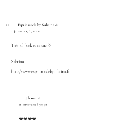
Esprit mode by Sabrina
dit :
21 janvier 2017 à 7:14 am
Très joli look et ce sac ♡
Sabrina
http://www.espritmodebysabrina.fr
Jehanne
dit :
21 janvier 2017 à 5:09 pm
❤️❤️❤️❤️