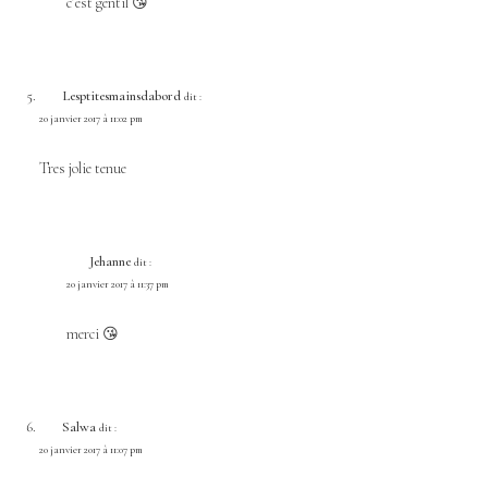
c’est gentil 😘
Lesptitesmainsdabord
dit :
20 janvier 2017 à 11:02 pm
Tres jolie tenue
Jehanne
dit :
20 janvier 2017 à 11:37 pm
merci 😘
Salwa
dit :
20 janvier 2017 à 11:07 pm