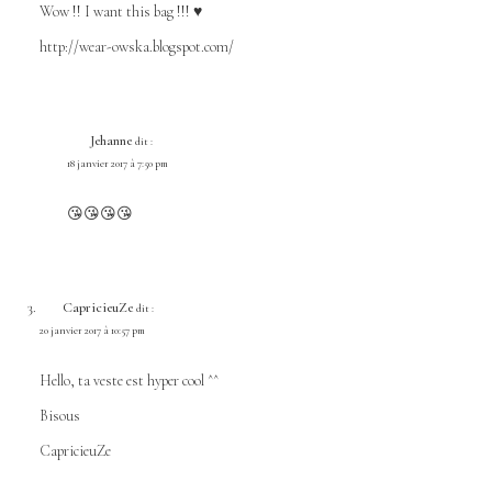
Wow !! I want this bag !!! ♥
http://wear-owska.blogspot.com/
Jehanne
dit :
18 janvier 2017 à 7:50 pm
😘😘😘😘
CapricieuZe
dit :
20 janvier 2017 à 10:57 pm
Hello, ta veste est hyper cool ^^
Bisous
CapricieuZe