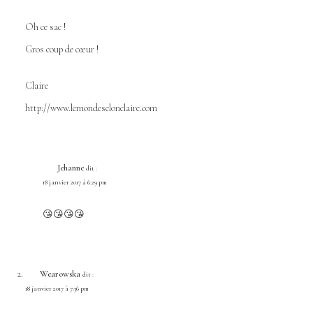
Oh ce sac !
Gros coup de cœur !
Claire
http://www.lemondeselonclaire.com
Jehanne
dit :
18 janvier 2017 à 6:29 pm
😘😘😘😘
Wearowska
dit :
18 janvier 2017 à 7:36 pm