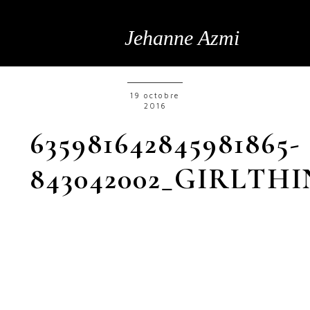
Jehanne Azmi
19 octobre
2016
635981642845981865-
843042002_GIRLTH