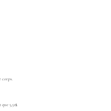
e corps.
 que 5,51$.