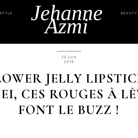
Jehanne
ESTYLE
BEAUTY
Azmi
23 juin
2016
LOWER JELLY LIPSTIC
EI, CES ROUGES À L
FONT LE BUZZ !