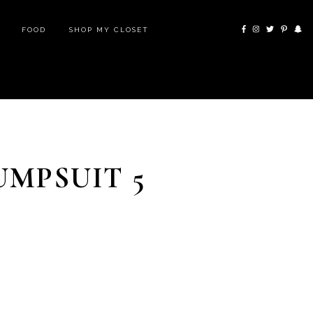
FOOD
SHOP MY CLOSET
UMPSUIT 5