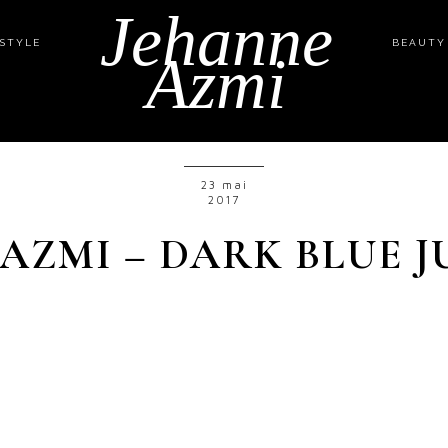
Jehanne
ESTYLE
BEAUTY
Azmi
23 mai
2017
AZMI – DARK BLUE J