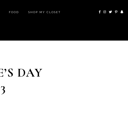
FOOD
SHOP MY CLOSET
’S DAY
3