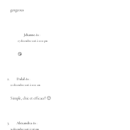
gorgeous
Jehanne
dit :
27 décembre 2016 à 12:12 pm
😘
Dalal
dit :
22 décembre 2016 à 10:12 am
Simple, chic et efficace! 🙂
Alexandra
dit :
30 décembre 2016 à 3:16 pm