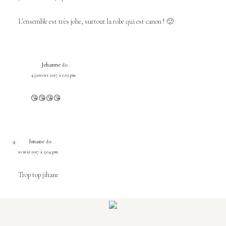
L’ensemble est très jolie, surtout la robe qui est canon ! 🙂
Jehanne
dit :
4 janvier 2017 à 1:29 pm
😘😘😘😘
Imane
dit :
10 mai 2017 à 5:04 pm
Trop top jihane