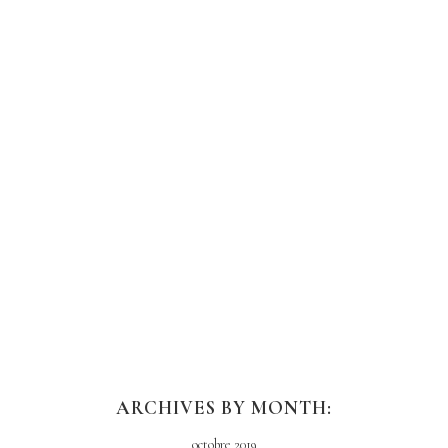
CES PRODUITS DE
BEAUTÉ QUI SE
TROUVENT EN
CUISINE
ARCHIVES BY MONTH:
octobre 2019