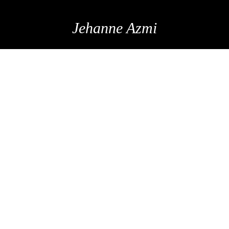
Jehanne Azmi
LINEN TOP WITH
CONTRASTING
TOP STITCH &
HIGH-WAIST